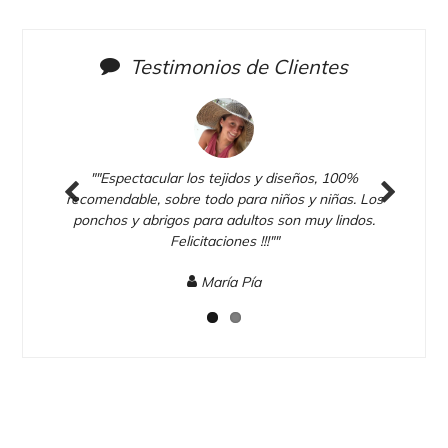
Testimonios de Clientes
udo,
""Espectacular los tejidos y diseños, 100%
""P
a.
recomendable, sobre todo para niños y niñas. Los
1
a.
ponchos y abrigos para adultos son muy lindos.
M
Previous
Next
Felicitaciones !!!""
María Pía