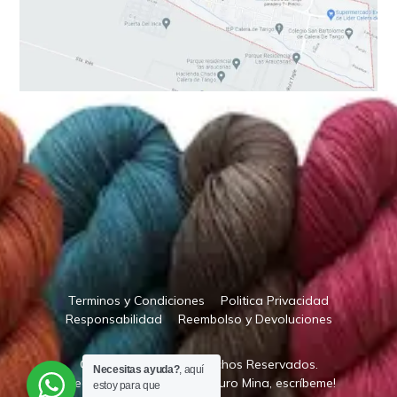
Terminos y Condiciones
Politica Privacidad
Responsabilidad
Reembolso y Devoluciones
Copyright © 2023. Derechos Reservados.
Necesitas ayuda?
, aquí
Creado / Diseñado por:
Arturo Mina, escríbeme!
estoy para que