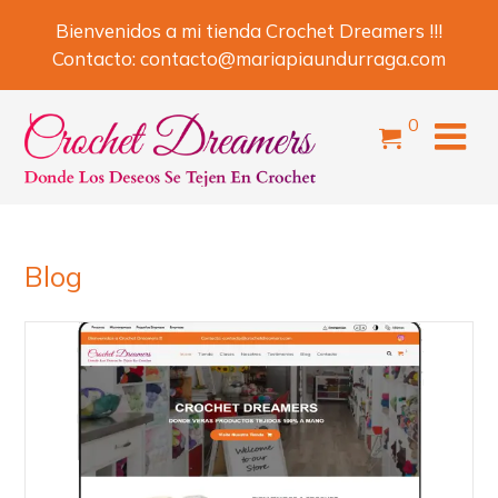
Bienvenidos a mi tienda Crochet Dreamers !!!
Contacto:
contacto@mariapiaundurraga.com
0
Blog