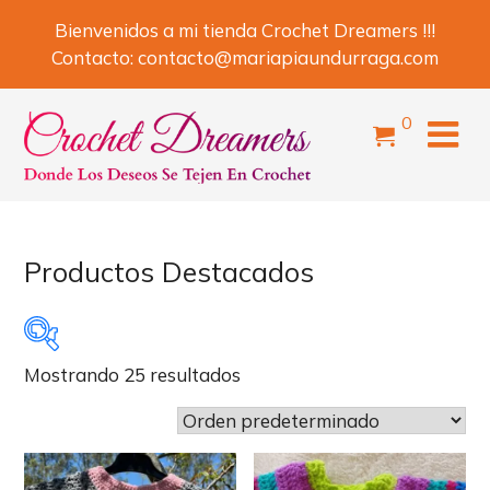
Skip
Bienvenidos a mi tienda Crochet Dreamers !!!
to
Contacto:
contacto@mariapiaundurraga.com
content
items
0
Productos Destacados
Mostrando 25 resultados
Ver solo en Venta
Productos "Vendidos"
Ver solo VENDIDOS
(11)