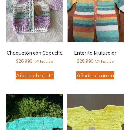
Chaquetón con Capucha
Enterito Multicolor
$
26.990
$
28.990
IVA Incluido
IVA Incluido
Añadir al carrito
Añadir al carrito