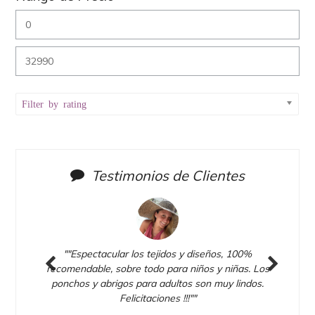
Filter by rating
Testimonios de Clientes
udo,
""Espectacular los tejidos y diseños, 100%
""P
a.
recomendable, sobre todo para niños y niñas. Los
1
a.
ponchos y abrigos para adultos son muy lindos.
M
Previous
Next
Felicitaciones !!!""