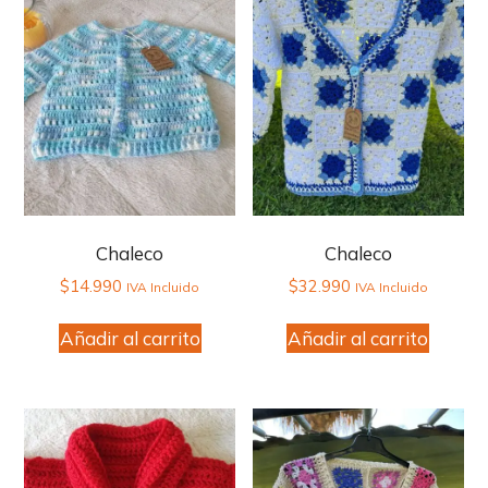
6 a 7 Años
Extra Large (XL)
(2)
(0)
Rango de Precio
Filter by rating
Chaleco
Chaleco
$
14.990
$
32.990
IVA Incluido
IVA Incluido
Añadir al carrito
Añadir al carrito