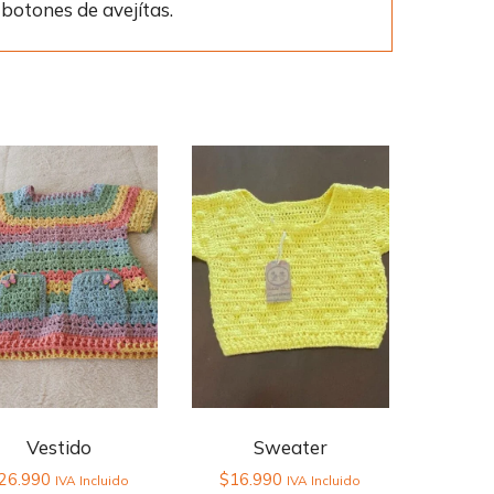
 botones de avejítas.
Vestido
Sweater
26.990
$
16.990
IVA Incluido
IVA Incluido