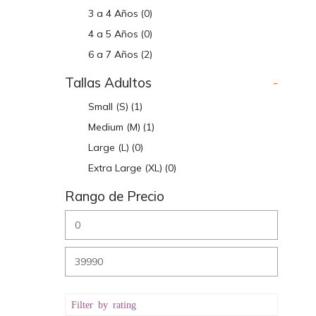
3 a 4 Años
(0)
4 a 5 Años
(0)
6 a 7 Años
(2)
Tallas Adultos
-
Small (S)
(1)
Medium (M)
(1)
Large (L)
(0)
Extra Large (XL)
(0)
Rango de Precio
Filter by rating