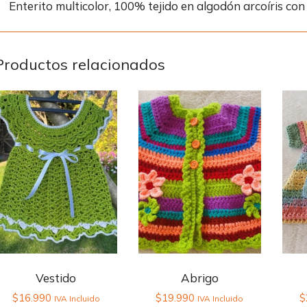
Enterito multicolor, 100% tejido en algodón arcoíris con
Productos relacionados
Vestido
Abrigo
$
16.990
$
19.990
$
IVA Incluido
IVA Incluido