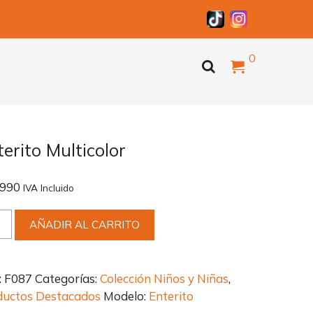
items
0
Search
terito Multicolor
.990
IVA Incluido
rito
AÑADIR AL CARRITO
icolor
idad
:
F087
Categorías:
Colección Niños y Niñas
,
ductos Destacados
Modelo:
Enterito