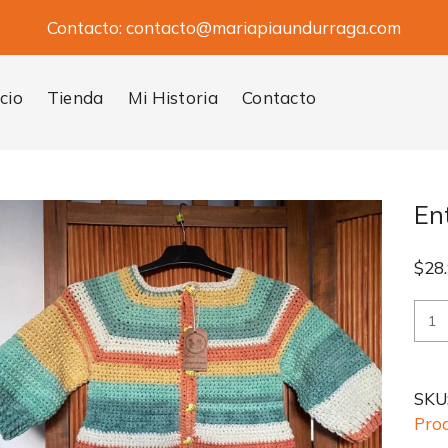
Contacto:
contacto@mariapiaundurraga.com
icio
Tienda
Mi Historia
Contacto
En
$
28
Ente
Mult
cant
SKU
Pro