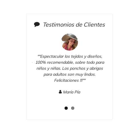
Testimonios de Clientes
ejida a crochet de
""Espectacular los tejidos y diseños,
""Preciosa
no y en el tiempo
100% recomendable, sobre todo para
color crud
sitaba.
niños y niñas. Los ponchos y abrigos
ejida tal como la
para adultos son muy lindos.
Me quedo p
.
Felicitaciones !!!""
 Gracias !!!""
Estoy m
María Pía
elo